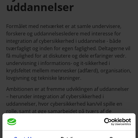
uddannelser
Formålet med netværket er at samle undervisere,
forskere og uddannelsesledere med interesse for
integration af cybersikkerhed i uddannelse - både
tværfagligt og inden for egen faglighed. Deltagerne vil
få mulighed for at diskutere og dele erfaringer vedr.
undervisning i informations- og it-sikkerhed i
krydsfeltet mellem mennesker (adfærd), organisation,
lovgivning og tekniske løsninger.
Ambitionen er at fremme udviklingen af uddannelser
– herunder integration af cybersikkerhed i
uddannelser, hvor cybersikkerhed kan/vil spille en
rolle, samt at øge samarbejdet på tværs af de
vestdanske universiteter inden for dette felt.
Netværket er primært for udvalgte undervisere,
forskere og uddannelsesledere fra de