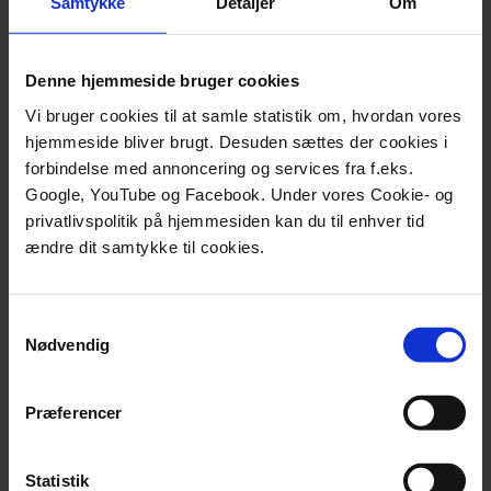
Samtykke
Detaljer
Om
samfundsvidenskabelige og humanistiske fagmiljøer
på de tre vestdanske universiteter, hvor der
eksisterer et behov for (videre)udvikling af
Denne hjemmeside bruger cookies
cybersikkerhed i uddannelse.
Vi bruger cookies til at samle statistik om, hvordan vores
hjemmeside bliver brugt. Desuden sættes der cookies i
forbindelse med annoncering og services fra f.eks.
Google, YouTube og Facebook. Under vores Cookie- og
privatlivspolitik på hjemmesiden kan du til enhver tid
ændre dit samtykke til cookies.
Samtykkevalg
Nødvendig
Præferencer
Statistik