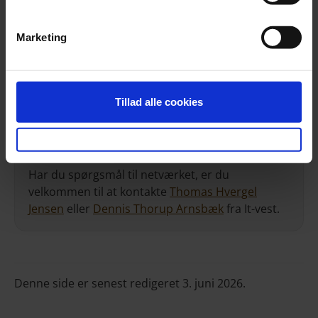
Marketing
Målet er at etableret et vestdansk
cybersikkerhedsnetværk med fire ekspertiseområder.
I første omgang er der fokus på områderne jura,
Tillad alle cookies
ledelse og sociologi.
Vil du vide mere?
Har du spørgsmål til netværket, er du
velkommen til at kontakte
Thomas Hvergel
Jensen
eller
Dennis Thorup Arnsbæk
fra It-vest.
Denne side er senest redigeret 3. juni 2026.