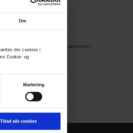
Om
r til koordinering af It-vests aktiviteter i
sættes der cookies i
res Cookie- og
Marketing
Tillad alle cookies