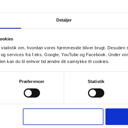
Detaljer
ookies
d It-vest opfyldes. Styregruppen sætter fælles mål og medvirke
le statistik om, hvordan vores hjemmeside bliver brugt. Desuden 
 og services fra f.eks. Google, YouTube og Facebook. Under vo
a SDU, AAU og AU.
den kan du til enhver tid ændre dit samtykke til cookies.
Præferencer
Statistik
6.