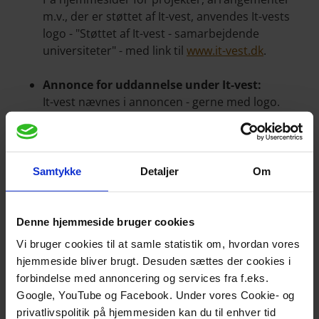
m.v., der er støttet af It-vest, anvendes It-vests
logo - "Støttet af It-vest - samarbejdende
universiteter" - med link til
www.it-vest.dk
.
Annonce for uddannelse under It-vest:
It-vest nævnes i annoncen - gerne med logo.
Brochure for uddannelse under It-vest:
It-vests logo og følgetekst indgår i brochuren.
Samtykke
Detaljer
Om
Brochure for flere uddannelser – herunder
uddannelse(r) under It-vest:
It-vest og hjemmesideadressen
www.it-vest.dk
Denne hjemmeside bruger cookies
nævnes i forbindelse med uddannelser, der
Vi bruger cookies til at samle statistik om, hvordan vores
gennemføres i regi af It-vest. Ved digitale
hjemmeside bliver brugt. Desuden sættes der cookies i
materialer gerne i form af logo med link.
forbindelse med annoncering og services fra f.eks.
Google, YouTube og Facebook. Under vores Cookie- og
privatlivspolitik på hjemmesiden kan du til enhver tid