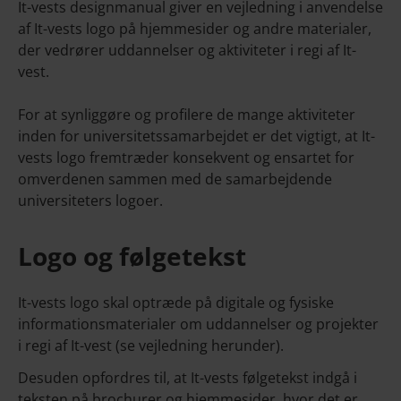
It-vests designmanual giver en vejledning i anvendelse
af It-vests logo på hjemmesider og andre materialer,
der vedrører uddannelser og aktiviteter i regi af It-
vest.
For at synliggøre og profilere de mange aktiviteter
inden for universitetssamarbejdet er det vigtigt, at It-
vests logo fremtræder konsekvent og ensartet for
omverdenen sammen med de samarbejdende
universiteters logoer.
Logo og følgetekst
It-vests logo skal optræde på digitale og fysiske
informationsmaterialer om uddannelser og projekter
i regi af It-vest (se vejledning herunder).
Desuden opfordres til, at It-vests følgetekst indgå i
teksten på brochurer og hjemmesider, hvor det er