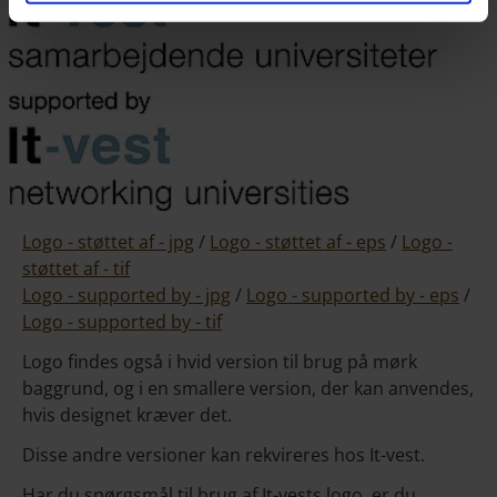
Logo - støttet af - jpg
/
Logo - støttet af - eps
/
Logo -
støttet af - tif
Logo - supported by - jpg
/
Logo - supported by - eps
/
Logo - supported by - tif
Logo findes også i hvid version til brug på mørk
baggrund, og i en smallere version, der kan anvendes,
hvis designet kræver det.
Disse andre versioner kan rekvireres hos It-vest.
Har du spørgsmål til brug af It-vests logo, er du