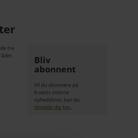
ter
de tre
råder,
Bliv
abonnent
Vil du abonnere på
It-vests interne
nyhedsbrev, kan du
tilmelde dig her.