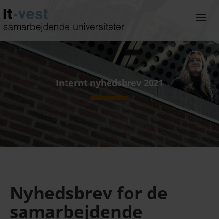
Gå
til
Togg
hoved-
navi
indhold
Internt nyhedsbrev 2021
Nyhedsbrev for de
samarbejdende