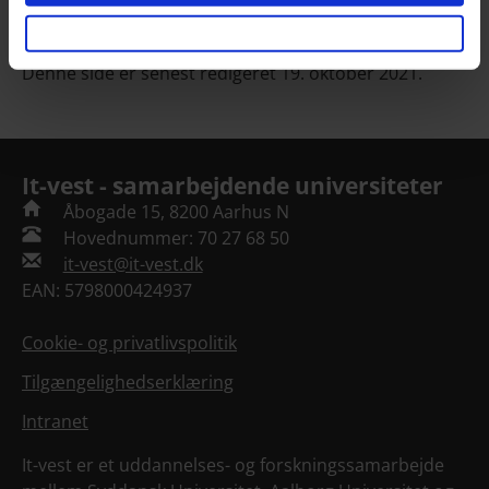
Denne side er senest redigeret 19. oktober 2021.
It-vest - samarbejdende universiteter
Åbogade 15, 8200 Aarhus N
Hovednummer: 70 27 68 50
it-vest@it-vest.dk
EAN: 5798000424937
Cookie- og privatlivspolitik
Tilgængelighedserklæring
Intranet
It-vest er et uddannelses- og forskningssamarbejde