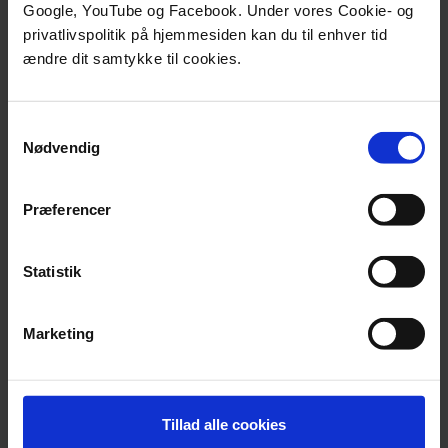
Google, YouTube og Facebook. Under vores Cookie- og
Nyhedsbrev udsendt 3. maj 2021
privatlivspolitik på hjemmesiden kan du til enhver tid
Nyhedsbrev udsendt 22. april 2021
ændre dit samtykke til cookies.
Nyhedsbrev udsendt 19. marts 2021
Nyhedsbrev udsendt 12. februar 2021
Samtykkevalg
Nødvendig
Nyhedsbrev udsendt 13. januar 2021
Præferencer
Statistik
Til nyeste nyhedsbreve
Marketing
Bliv abonnent
Vil du abonnere på It-vests interne nyhedsbrev,
Tillad alle cookies
kan du
tilmelde dig her.