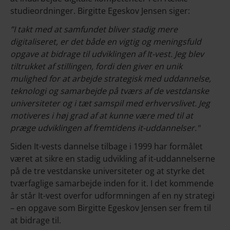
studieordninger. Birgitte Egeskov Jensen siger:
”I takt med at samfundet bliver stadig mere
digitaliseret, er det både en vigtig og meningsfuld
opgave at bidrage til udviklingen af It-vest. Jeg blev
tiltrukket af stillingen, fordi den giver en unik
mulighed for at arbejde strategisk med uddannelse,
teknologi og samarbejde på tværs af de vestdanske
universiteter og i tæt samspil med erhvervslivet. Jeg
motiveres i høj grad af at kunne være med til at
præge udviklingen af fremtidens it-uddannelser."
Siden It-vests dannelse tilbage i 1999 har formålet
været at sikre en stadig udvikling af it-uddannelserne
på de tre vestdanske universiteter og at styrke det
tværfaglige samarbejde inden for it. I det kommende
år står It-vest overfor udformningen af en ny strategi
– en opgave som Birgitte Egeskov Jensen ser frem til
at bidrage til.