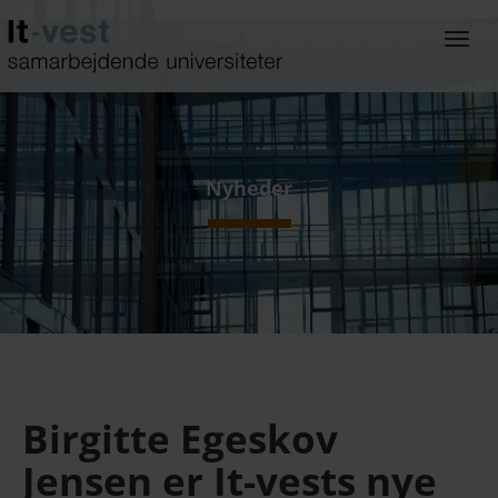
Gå
til
Togg
hoved-
navi
indhold
Nyheder
Birgitte Egeskov
Jensen er It-vests nye