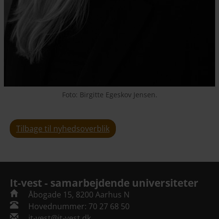
Foto: Birgitte Egeskov Jensen.
Tilbage til nyhedsoverblik
It-vest - samarbejdende universiteter
Åbogade 15, 8200 Aarhus N
Hovednummer: 70 27 68 50
it-vest@it-vest.dk