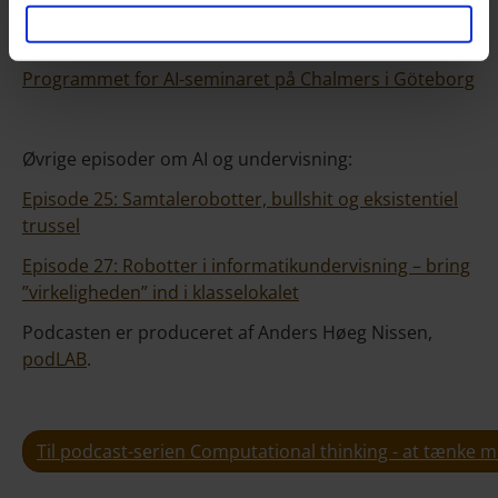
Professor Thore Husfeldt, IT-Universitetet i
København
Programmet for AI-seminaret på Chalmers i Göteborg
Øvrige episoder om AI og undervisning:
Episode 25: Samtalerobotter, bullshit og eksistentiel
trussel
Episode 27: Robotter i informatikundervisning – bring
”virkeligheden” ind i klasselokalet
Podcasten er produceret af Anders Høeg Nissen,
podLAB
.
Til podcast-serien Computational thinking - at tænke 