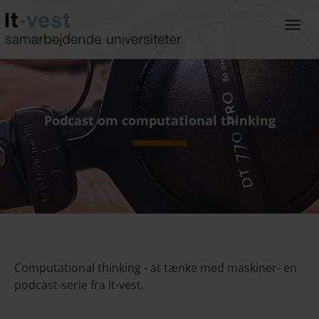
Gå
til
Togg
hoved-
navi
indhold
Podcast om computational thinking
Computational thinking - at tænke med maskiner
- en
podcast-serie fra It-vest.