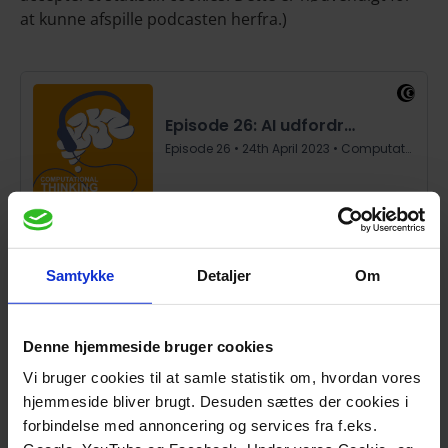
at kunne afspille podcasten herfra.)
Samtykke
Detaljer
Om
Dette er den anden i rækken af tre episoder, der
handler om AI og undervisning, naturligvis i kølvandet
Denne hjemmeside bruger cookies
på de seneste måneders voldsomme udvikling af
Vi bruger cookies til at samle statistik om, hvordan vores
samtalerobotter som ChatGPT og Bing AI.
hjemmeside bliver brugt. Desuden sættes der cookies i
I den første episode talte jeg med to af
forbindelse med annoncering og services fra f.eks.