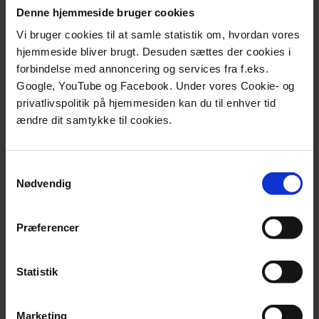
og ude på tre af fagmiljøerne på universitetet.
Denne hjemmeside bruger cookies
I denne episode tager vi til Danmarks Tekniske
Vi bruger cookies til at samle statistik om, hvordan vores
Universitet i Lyngby, hvor man forsøger at
hjemmeside bliver brugt. Desuden sættes der cookies i
tilrettelægge undervisningen af de
forbindelse med annoncering og services fra f.eks.
ingeniørstuderende, så de også får udviklet deres
Google, YouTube og Facebook. Under vores Cookie- og
digitale kompetencer – ikke "bare" som brugere af
privatlivspolitik på hjemmesiden kan du til enhver tid
teknologien, men også som skabere.
ændre dit samtykke til cookies.
Indsatsen er sket med inspiration blandt andet fra
MIT og fra den konference på AU, som vi fortalte om i
Samtykkevalg
episode 19.
Nødvendig
Vi taler med Marianne Thellersen, Jan Madsen og Tejs
Vegge, som alle tre har været dybt involveret i
Præferencer
udviklingen af DTU’s nye tilbud til de studerende.
De fortæller både om tosprogethed, om hvorfor det
Statistik
er vigtigt med computationelle færdigheder for alle
de studerende, og hvilke udfordringer der ligger i at
opbygge undervisning i den slags digitale
Marketing