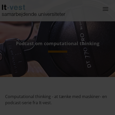
Gå
til
Togg
hoved-
navi
indhold
Podcast om computational thinking
Computational thinking - at tænke med maskiner
- en
podcast-serie fra It-vest.