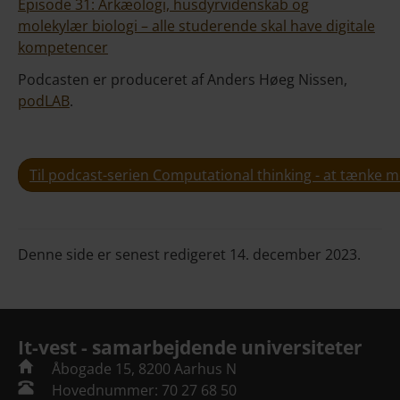
Episode 31: Arkæologi, husdyrvidenskab og
molekylær biologi – alle studerende skal have digitale
kompetencer
Podcasten er produceret af Anders Høeg Nissen,
podLAB
.
Til podcast-serien Computational thinking - at tænke 
Denne side er senest redigeret 14. december 2023.
It-vest - samarbejdende universiteter
Åbogade 15, 8200 Aarhus N
Hovednummer: 70 27 68 50