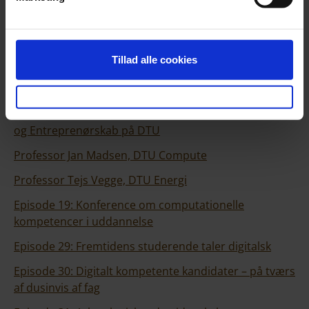
kompetencer.
Lyt med!
Tillad alle cookies
LINKS
Marianne Thellersen, koncern-direktør for Innovation
og Entreprenørskab på DTU
Professor Jan Madsen, DTU Compute
Professor Tejs Vegge, DTU Energi
Episode 19: Konference om computationelle
kompetencer i uddannelse
Episode 29: Fremtidens studerende taler digitalsk
Episode 30: Digitalt kompetente kandidater – på tværs
af dusinvis af fag