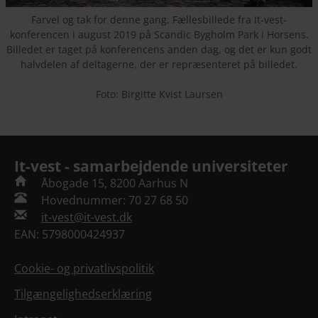
Farvel og tak for denne gang. Fællesbillede fra It-vest-
konferencen i august 2019 på Scandic Bygholm Park i Horsens.
Billedet er taget på konferencens anden dag, og det er kun godt
halvdelen af deltagerne, der er repræsenteret på billedet.
Foto: Birgitte Kvist Laursen
It-vest - samarbejdende universiteter
Åbogade 15, 8200 Aarhus N
Hovednummer: 70 27 68 50
it-vest@it-vest.dk
EAN: 5798000424937
Cookie- og privatlivspolitik
Tilgængelighedserklæring