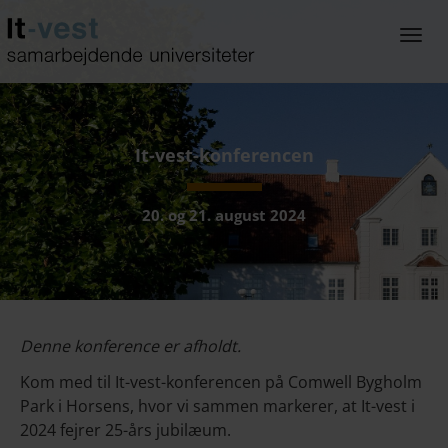
Gå
til
Togg
hoved-
navi
indhold
It-vest-konferencen
20. og 21. august 2024
Denne konference er afholdt.
Kom med til It-vest-konferencen på Comwell Bygholm
Park i Horsens, hvor vi sammen markerer, at It-vest i
2024 fejrer 25-års jubilæum.