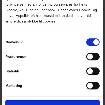
Klik på nedenstående billede for at se et udvalg af Mie
forbindelse med annoncering og services fra f.eks.
Nørgaards illustrationer, der præsenterer en række
Google, YouTube og Facebook. Under vores Cookie- og
vigtige pointer fra konferencens første dag.
privatlivspolitik på hjemmesiden kan du til enhver tid
ændre dit samtykke til cookies.
Samtykkevalg
Nødvendig
Præferencer
Statistik
Marketing
Fotos fra konferencen