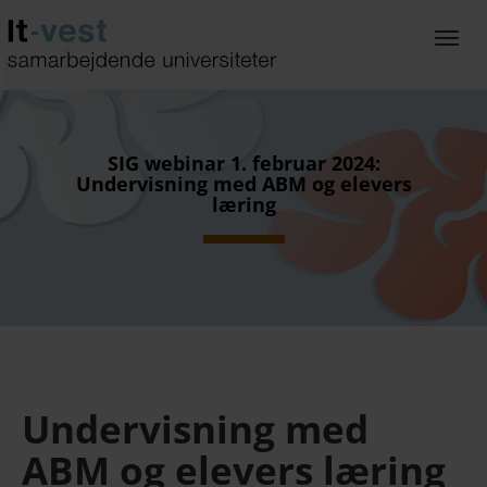
Gå
til
Togg
hoved-
navi
indhold
SIG webinar 1. februar 2024:
Undervisning med ABM og elevers
læring
Undervisning med
ABM og elevers læring