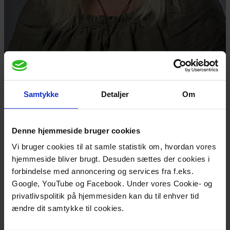
Samtykke
Detaljer
Om
Line Have Musaeus har været forskningsleder på
Denne hjemmeside bruger cookies
projektet om Computational Thinking i Matematik,
Naturfag og Samfundsfag. Hun har en Ph.d. i
Vi bruger cookies til at samle statistik om, hvordan vores
computational thinking og ’computing education’, har
hjemmeside bliver brugt. Desuden sættes der cookies i
været gymnasielærer i 15 år og er nu ansat på Center
forbindelse med annoncering og services fra f.eks.
for Computational Thinking & Design, Aarhus
Google, YouTube og Facebook. Under vores Cookie- og
Universitet. Line arbejder bl.a. med udvikling af
privatlivspolitik på hjemmesiden kan du til enhver tid
materialer og værktøjer til brug i
ændre dit samtykke til cookies.
gymnasieundervisning om informatik og CT.