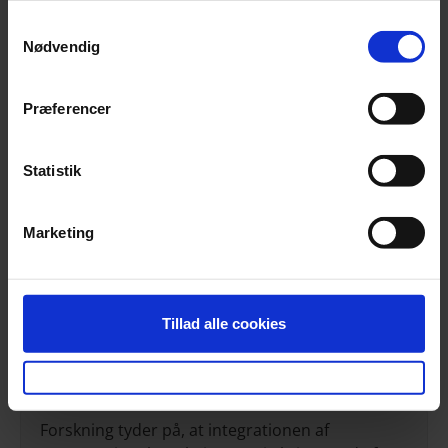
Samtykkevalg
Nødvendig
Dato
Præferencer
1. februar 2024 kl. 15:30-16:30.
Statistik
Zoom-link til mødet
Marketing
1-2 dage inden webinarets afholdelse vil du få
tilsendt et Zoom-link til den mail, du har tilmeldt
dig med.
Tillad alle cookies
Målgruppe og key takeaways
Forskning tyder på, at integrationen af