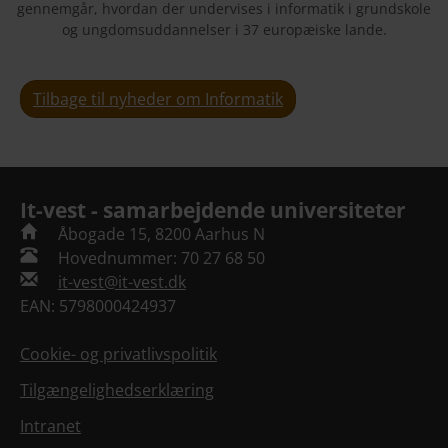
gennemgår, hvordan der undervises i informatik i grundskole
og ungdomsuddannelser i 37 europæiske lande.
Tilbage til nyheder om Informatik
It-vest - samarbejdende universiteter
Åbogade 15, 8200 Aarhus N
Hovednummer: 70 27 68 50
it-vest@it-vest.dk
EAN: 5798000424937
Cookie- og privatlivspolitik
Tilgængelighedserklæring
Intranet