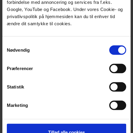
forbindelse med annoncering og services fra f.eks.
curriculum for faget er undervejs i Danmark, men det
Google, YouTube og Facebook. Under vores Cookie- og
skyldes, at Eurydice har indsamlet data i 2020/2021,
privatlivspolitik på hjemmesiden kan du til enhver tid
hvor forsøgsfaget teknologiforståelse var i gang. Nu
ændre dit samtykke til cookies.
er forsøgsperioden afsluttet, og der er ikke truffet
nogen beslutning om fagets fremtid i den danske
grundskole.
Samtykkevalg
Nødvendig
En opdatering af Eurydice-rapporten ville dermed vise
Danmark isoleret i bunden sammen med Albanien,
når det drejer sig om ikke at tilbyde undervisning i
Præferencer
informatik i grundskolen.
Statistik
Marketing
Tillad alle cookies