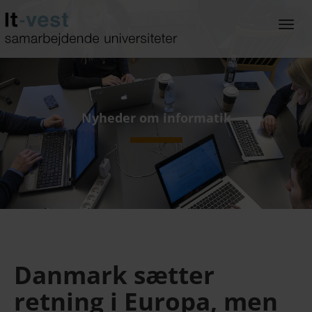
Gå
til
Togg
hoved-
navi
indhold
Nyheder om informatik
Danmark sætter
retning i Europa, men